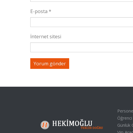
E-posta
*
İnternet sitesi
Personel
Öğrenci 
Günlük G
Vip Araç