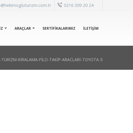
o@hekimogluturizm.com.tr
0216 309 20 24
IZ
ARAÇLAR
SERTİFİKALARIMIZ
İLETIŞIM
-TURIZM-KIRALAMA-FILO-TAKIP-ARACLARI-TOYOTA-5