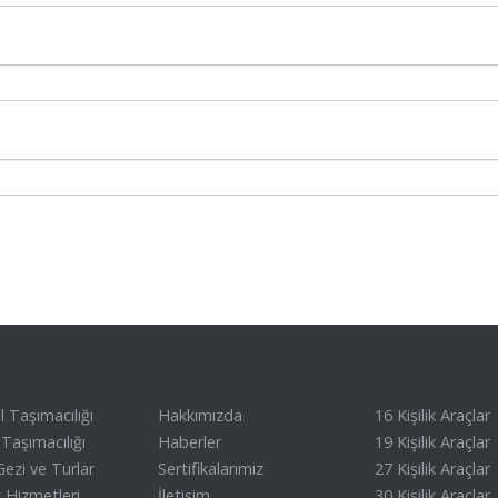
 Taşımacılığı
Hakkımızda
16 Kişilik Araçlar
Taşımacılığı
Haberler
19 Kişilik Araçlar
ezi ve Turlar
Sertifikalarımız
27 Kişilik Araçlar
 Hizmetleri
İletişim
30 Kişilik Araçlar