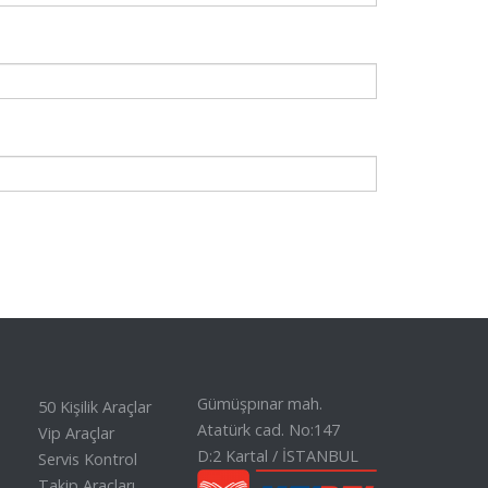
Gümüşpınar mah.
50 Kişilik Araçlar
Atatürk cad. No:147
Vip Araçlar
D:2 Kartal / İSTANBUL
Servis Kontrol
Takip Araçları