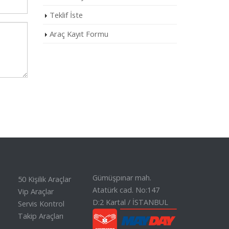
Teklif İste
Araç Kayıt Formu
Gümüşpınar mah.
50 Kişilik Araçlar
Atatürk cad. No:147
Vip Araçlar
D:2 Kartal / İSTANBUL
Servis Kontrol
Takip Araçları