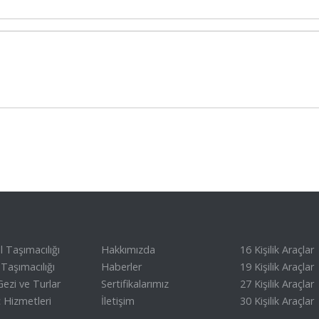
 Taşımacılığı
Hakkımızda
16 Kişilik Araçlar
Taşımacılığı
Haberler
19 Kişilik Araçlar
ezi ve Turlar
Sertifikalarımız
27 Kişilik Araçlar
 Hizmetleri
İletişim
30 Kişilik Araçlar