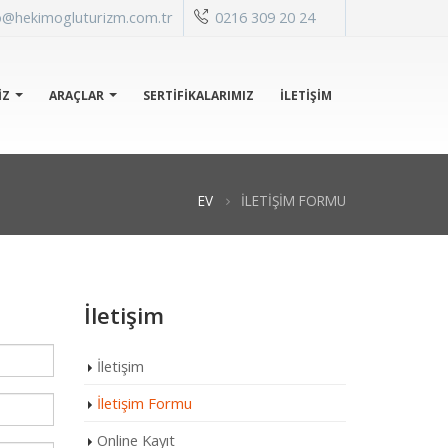
o@hekimogluturizm.com.tr
0216 309 20 24
IZ
ARAÇLAR
SERTİFİKALARIMIZ
İLETIŞIM
EV
İLETIŞIM FORMU
İletişim
İletişim
İletişim Formu
Online Kayıt