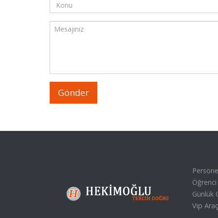
Personel
Öğrenci 
Günlük G
Vip Araç