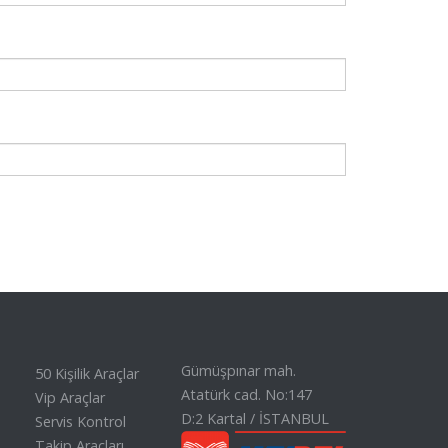
Gümüşpınar mah.
50 Kişilik Araçlar
Atatürk cad. No:147
Vip Araçlar
D:2 Kartal / İSTANBUL
Servis Kontrol
Takip Araçları