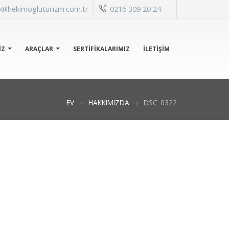
o@hekimogluturizm.com.tr
0216 309 20 24
IZ
ARAÇLAR
SERTİFİKALARIMIZ
İLETIŞIM
EV
HAKKIMIZDA
DSC_0322