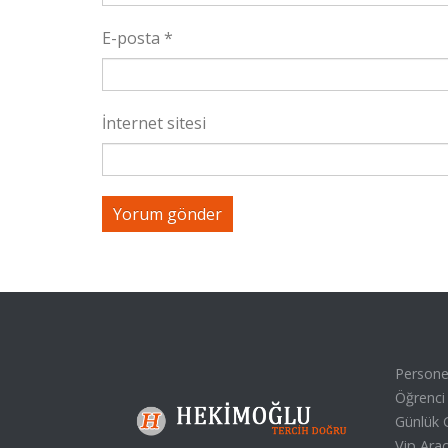
E-posta
*
İnternet sitesi
Personel
Öğrenci 
Günlük G
Vip Araç