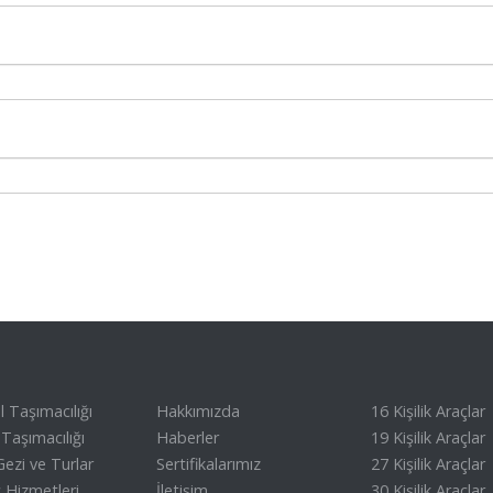
 Taşımacılığı
Hakkımızda
16 Kişilik Araçlar
Taşımacılığı
Haberler
19 Kişilik Araçlar
ezi ve Turlar
Sertifikalarımız
27 Kişilik Araçlar
 Hizmetleri
İletişim
30 Kişilik Araçlar