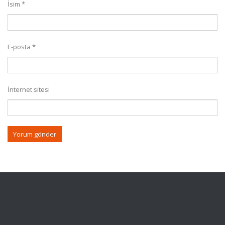
İsim
*
E-posta
*
İnternet sitesi