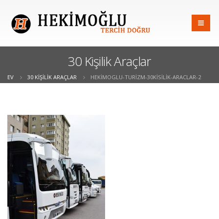
30 Kişilik Araçlar
EV
30 KIŞILIK ARAÇLAR
HEKIMOGLU-TURIZM-30KISILIK-ARACLAR-2