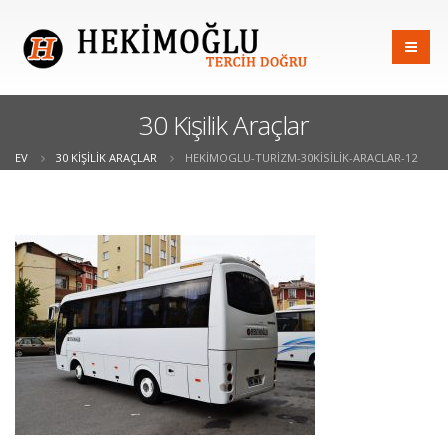
30 Kişilik Araçlar
EV
30 KIŞILIK ARAÇLAR
HEKIMOGLU-TURIZM-30KISILIK-ARACLAR-12