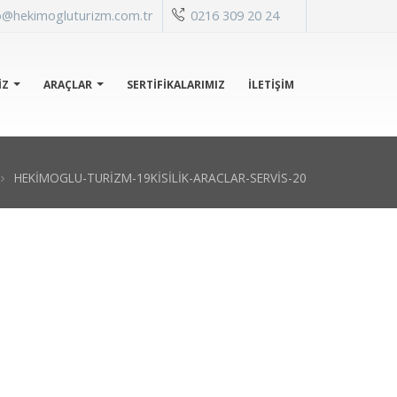
o@hekimogluturizm.com.tr
0216 309 20 24
IZ
ARAÇLAR
SERTİFİKALARIMIZ
İLETIŞIM
HEKIMOGLU-TURIZM-19KISILIK-ARACLAR-SERVIS-20