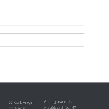
Gümüşpınar mah.
50 Kişilik Araçlar
Atatürk cad. No:147
Vip Araçlar