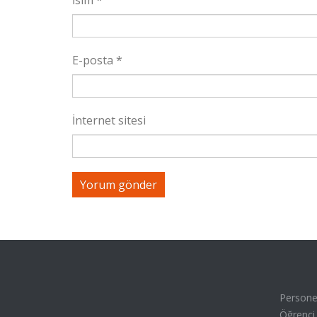
İsim
*
E-posta
*
İnternet sitesi
Personel
Öğrenci 