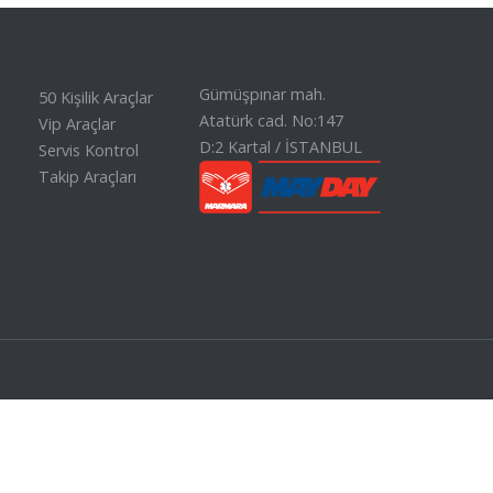
Gümüşpınar mah.
50 Kişilik Araçlar
Atatürk cad. No:147
Vip Araçlar
D:2 Kartal / İSTANBUL
Servis Kontrol
Takip Araçları