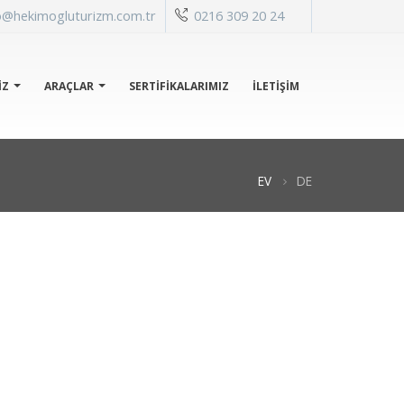
o@hekimogluturizm.com.tr
0216 309 20 24
IZ
ARAÇLAR
SERTİFİKALARIMIZ
İLETIŞIM
EV
DE