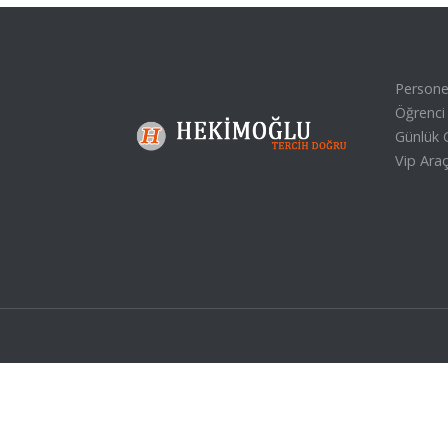
Personel
Öğrenci 
Günlük G
Vip Araç