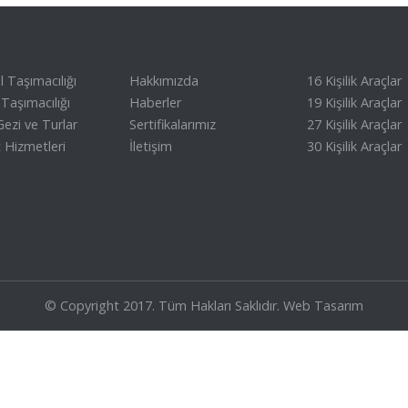
 Taşımacılığı
Hakkımızda
16 Kişilik Araçlar
Taşımacılığı
Haberler
19 Kişilik Araçlar
ezi ve Turlar
Sertifikalarımız
27 Kişilik Araçlar
 Hizmetleri
İletişim
30 Kişilik Araçlar
© Copyright 2017. Tüm Hakları Saklıdır.
Web Tasarım